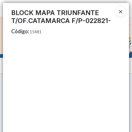
Ingresar a la Tienda
BLOCK MAPA TRIUNFANTE
T/OF.CATAMARCA F/P-022821-
CÓMO COMPRAR
Código
:
15481
QUIÉNES SOMOS
TIENDA MINORISTA
Menú
CONTACTO
Lista vacía