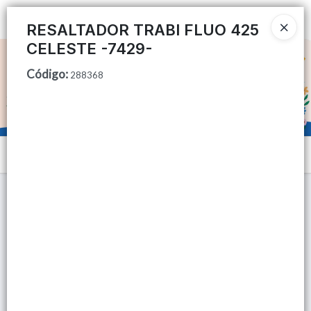
Ingresar a la Tienda
RESALTADOR TRABI FLUO 425
CELESTE -7429-
CÓMO COMPRAR
Código
:
288368
QUIÉNES SOMOS
TIENDA MINORISTA
Menú
CONTACTO
Lista vacía