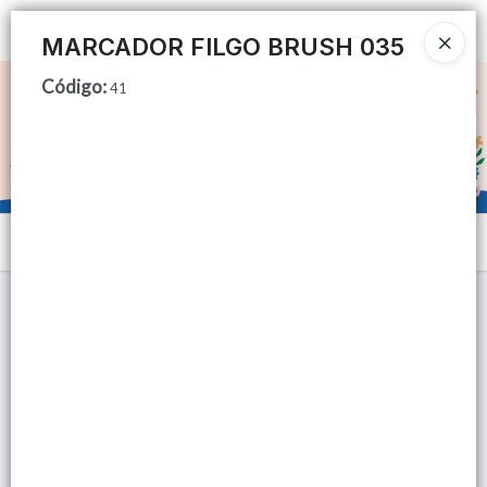
Ingresar a la Tienda
MARCADOR FILGO BRUSH 035
Código
:
CÓMO COMPRAR
41
QUIÉNES SOMOS
TIENDA MINORISTA
Menú
CONTACTO
Lista vacía