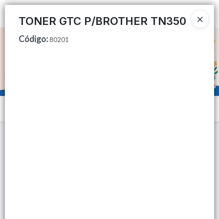
Ingresar a la Tienda
TONER GTC P/BROTHER TN350
Código
:
CÓMO COMPRAR
80201
QUIÉNES SOMOS
TIENDA MINORISTA
Menú
CONTACTO
Lista vacía