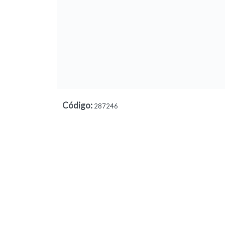
Código
:
287246
Lista vacía