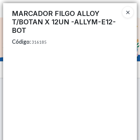
Ingresar a la Tienda
MARCADOR FILGO ALLOY
T/BOTAN X 12UN -ALLYM-E12-
CÓMO COMPRAR
BOT
Código
:
QUIÉNES SOMOS
316185
TIENDA MINORISTA
Menú
CONTACTO
Lista vacía