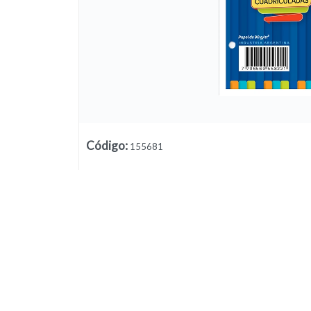
Código
:
155681
Lista vacía