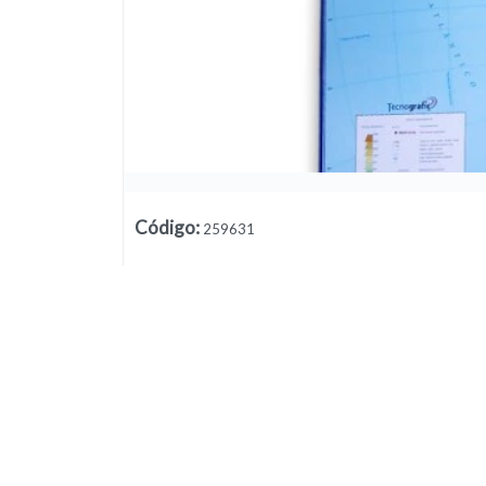
Código
:
259631
Lista vacía