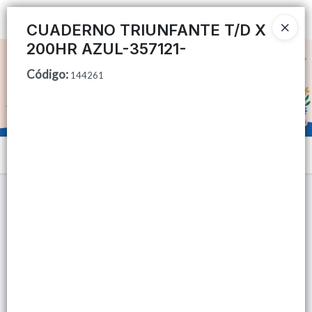
Ingresar a la Tienda
CUADERNO TRIUNFANTE T/D X
200HR AZUL-357121-
CÓMO COMPRAR
Código
:
144261
QUIÉNES SOMOS
TIENDA MINORISTA
Menú
CONTACTO
Lista vacía