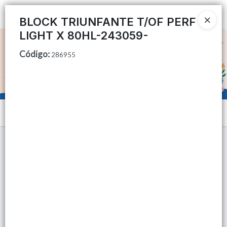
Ingresar a la Tienda
BLOCK TRIUNFANTE T/OF PERF
LIGHT X 80HL-243059-
CÓMO COMPRAR
Código
:
286955
QUIÉNES SOMOS
TIENDA MINORISTA
Menú
CONTACTO
Lista vacía