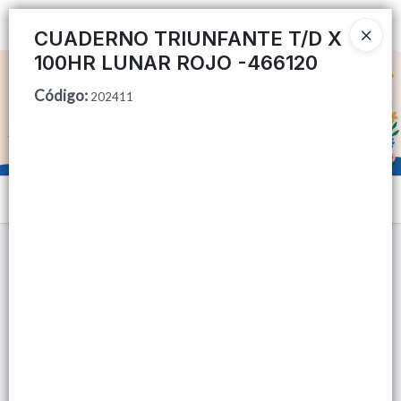
Ingresar a la Tienda
CUADERNO TRIUNFANTE T/D X
100HR LUNAR ROJO -466120
CÓMO COMPRAR
Código
:
202411
QUIÉNES SOMOS
TIENDA MINORISTA
Menú
CONTACTO
Lista vacía