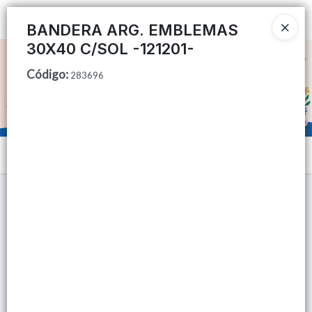
Ingresar a la Tienda
BANDERA ARG. EMBLEMAS
30X40 C/SOL -121201-
CÓMO COMPRAR
Código
:
283696
QUIÉNES SOMOS
TIENDA MINORISTA
Menú
CONTACTO
Lista vacía