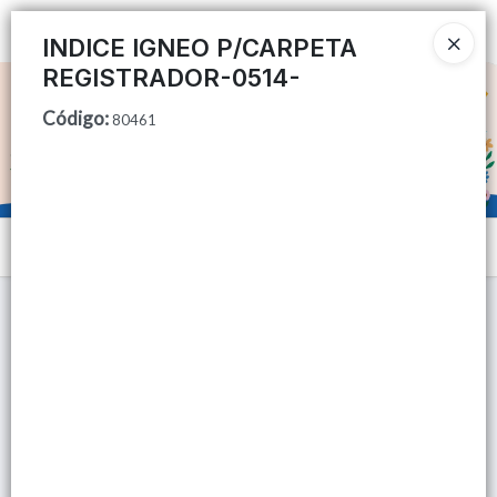
Ingresar a la Tienda
INDICE IGNEO P/CARPETA
REGISTRADOR-0514-
CÓMO COMPRAR
Código
:
80461
QUIÉNES SOMOS
TIENDA MINORISTA
Menú
CONTACTO
Lista vacía