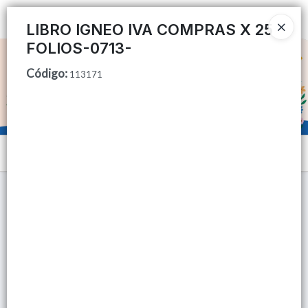
Ingresar a la Tienda
LIBRO IGNEO IVA COMPRAS X 25
FOLIOS-0713-
CÓMO COMPRAR
Código
:
113171
QUIÉNES SOMOS
TIENDA MINORISTA
Menú
CONTACTO
Lista vacía