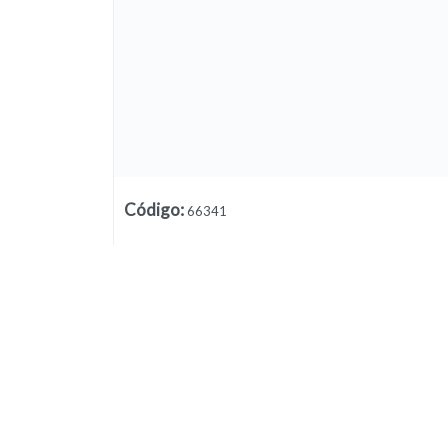
Código
:
66341
Lista vacía