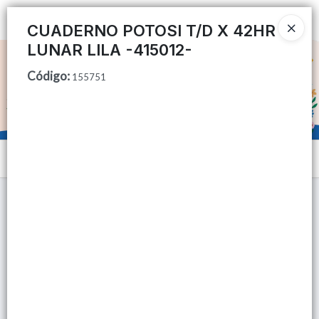
Ingresar a la Tienda
CUADERNO POTOSI T/D X 42HR
LUNAR LILA -415012-
CÓMO COMPRAR
Código
:
155751
QUIÉNES SOMOS
TIENDA MINORISTA
Menú
CONTACTO
Lista vacía