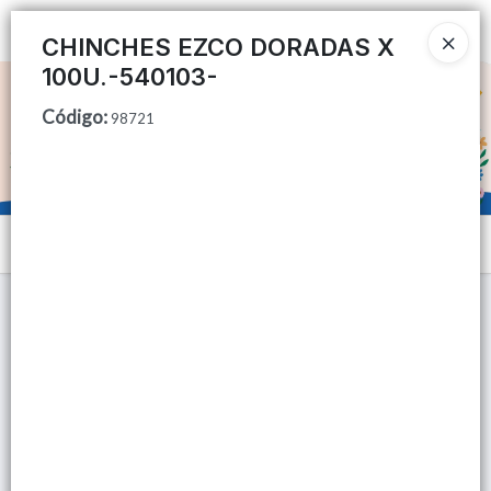
Ingresar a la Tienda
CHINCHES EZCO DORADAS X
100U.-540103-
CÓMO COMPRAR
Código
:
98721
QUIÉNES SOMOS
TIENDA MINORISTA
Menú
CONTACTO
Lista vacía