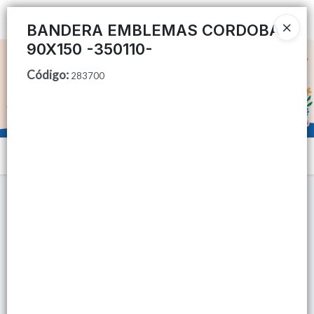
Ingresar a la Tienda
BANDERA EMBLEMAS CORDOBA
90X150 -350110-
CÓMO COMPRAR
Código
:
283700
QUIÉNES SOMOS
TIENDA MINORISTA
Menú
CONTACTO
Lista vacía