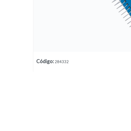
Código
:
284332
Lista vacía