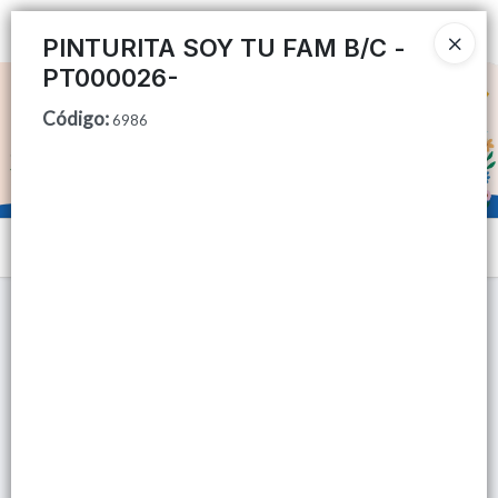
Ingresar a la Tienda
PINTURITA SOY TU FAM B/C -
PT000026-
CÓMO COMPRAR
Código
:
6986
QUIÉNES SOMOS
TIENDA MINORISTA
Menú
CONTACTO
Lista vacía