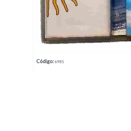
Código
:
6985
Lista vacía