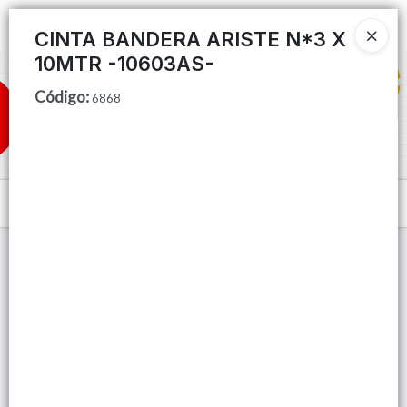
Ingresar a la Tienda
CINTA BANDERA ARISTE N*3 X
10MTR -10603AS-
CÓMO COMPRAR
Código
:
6868
QUIÉNES SOMOS
TIENDA MINORISTA
Menú
CONTACTO
Lista vacía