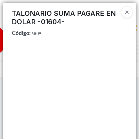
Ingresar a la Tienda
TALONARIO SUMA PAGARE EN
DOLAR -01604-
CÓMO COMPRAR
Código
:
6809
QUIÉNES SOMOS
TIENDA MINORISTA
Menú
CONTACTO
Lista vacía