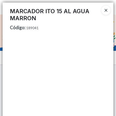
Ingresar a la Tienda
MARCADOR ITO 15 AL AGUA
MARRON
CÓMO COMPRAR
Código
:
189041
QUIÉNES SOMOS
TIENDA MINORISTA
Menú
CONTACTO
Lista vacía