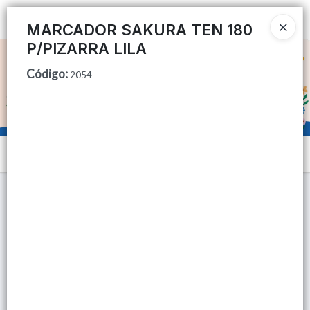
Ingresar a la Tienda
MARCADOR SAKURA TEN 180
P/PIZARRA LILA
CÓMO COMPRAR
Código
:
2054
QUIÉNES SOMOS
TIENDA MINORISTA
Menú
CONTACTO
Lista vacía