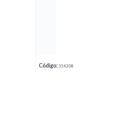
Código
:
314208
Lista vacía