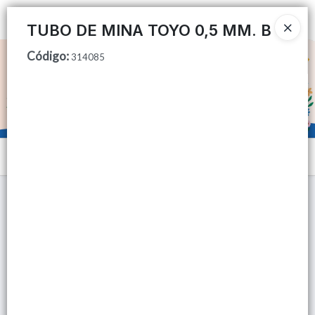
Ingresar a la Tienda
TUBO DE MINA TOYO 0,5 MM. B
Código
:
CÓMO COMPRAR
314085
QUIÉNES SOMOS
TIENDA MINORISTA
Menú
CONTACTO
Lista vacía