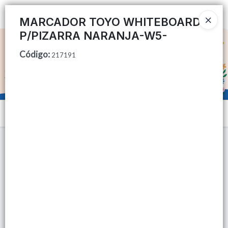
Ingresar a la Tienda
MARCADOR TOYO WHITEBOARD
P/PIZARRA NARANJA-W5-
CÓMO COMPRAR
Código
:
217191
QUIÉNES SOMOS
TIENDA MINORISTA
Menú
CONTACTO
Lista vacía