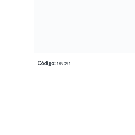
Código
:
189091
Lista vacía