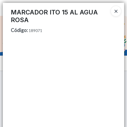
Ingresar a la Tienda
MARCADOR ITO 15 AL AGUA
ROSA
CÓMO COMPRAR
Código
:
189071
QUIÉNES SOMOS
TIENDA MINORISTA
Menú
CONTACTO
Lista vacía