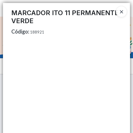
Ingresar a la Tienda
MARCADOR ITO 11 PERMANENTE
VERDE
CÓMO COMPRAR
Código
:
188921
QUIÉNES SOMOS
TIENDA MINORISTA
Menú
CONTACTO
Lista vacía