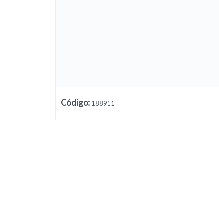
Código
:
188911
Lista vacía