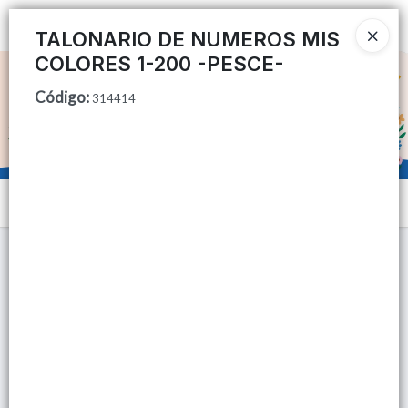
Ingresar a la Tienda
TALONARIO DE NUMEROS MIS
COLORES 1-200 -PESCE-
CÓMO COMPRAR
Código
:
314414
QUIÉNES SOMOS
TIENDA MINORISTA
Menú
CONTACTO
Lista vacía