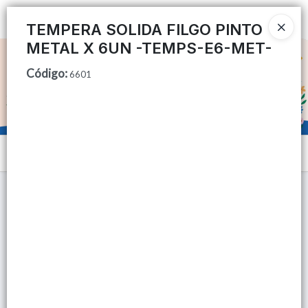
Ingresar a la Tienda
TEMPERA SOLIDA FILGO PINTO
METAL X 6UN -TEMPS-E6-MET-
CÓMO COMPRAR
Código
:
6601
QUIÉNES SOMOS
TIENDA MINORISTA
Menú
CONTACTO
Lista vacía