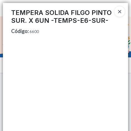
Ingresar a la Tienda
TEMPERA SOLIDA FILGO PINTO
SUR. X 6UN -TEMPS-E6-SUR-
CÓMO COMPRAR
Código
:
6600
QUIÉNES SOMOS
TIENDA MINORISTA
Menú
CONTACTO
Lista vacía