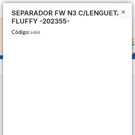
Ingresar a la Tienda
SEPARADOR FW N3 C/LENGUETA
FLUFFY -202355-
CÓMO COMPRAR
Código
:
6484
QUIÉNES SOMOS
TIENDA MINORISTA
Menú
CONTACTO
Lista vacía