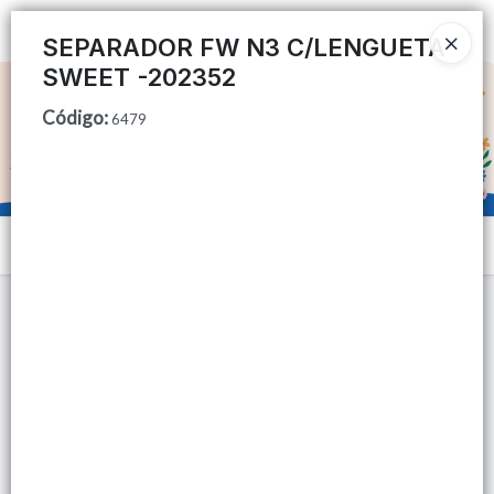
Ingresar a la Tienda
SEPARADOR FW N3 C/LENGUETA
SWEET -202352
CÓMO COMPRAR
Código
:
6479
QUIÉNES SOMOS
TIENDA MINORISTA
Menú
CONTACTO
Lista vacía