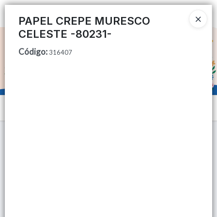
Ingresar a la Tienda
PAPEL CREPE MURESCO
CELESTE -80231-
CÓMO COMPRAR
Código
:
316407
QUIÉNES SOMOS
TIENDA MINORISTA
Menú
CONTACTO
Lista vacía