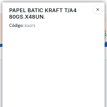
Ingresar a la Tienda
PAPEL BATIC KRAFT T/A4
80GS.X48UN.
CÓMO COMPRAR
Código
:
316371
QUIÉNES SOMOS
TIENDA MINORISTA
Menú
CONTACTO
Lista vacía