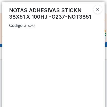
Ingresar a la Tienda
NOTAS ADHESIVAS STICKN
38X51 X 100HJ -G237-NOT3851
CÓMO COMPRAR
Código
:
316258
QUIÉNES SOMOS
TIENDA MINORISTA
Menú
CONTACTO
Lista vacía