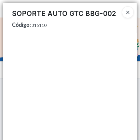
Ingresar a la Tienda
SOPORTE AUTO GTC BBG-002
Código
:
CÓMO COMPRAR
315110
QUIÉNES SOMOS
TIENDA MINORISTA
Menú
CONTACTO
Lista vacía