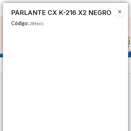
Ingresar a la Tienda
PARLANTE CX K-216 X2 NEGRO
Código
:
CÓMO COMPRAR
289665
QUIÉNES SOMOS
TIENDA MINORISTA
Menú
CONTACTO
Lista vacía