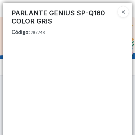
Ingresar a la Tienda
PARLANTE GENIUS SP-Q160
COLOR GRIS
CÓMO COMPRAR
Código
:
287748
QUIÉNES SOMOS
TIENDA MINORISTA
Menú
CONTACTO
Lista vacía