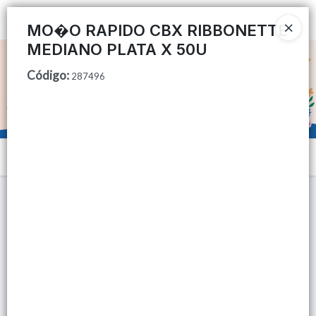
Ingresar a la Tienda
MO�O RAPIDO CBX RIBBONETTE
MEDIANO PLATA X 50U
CÓMO COMPRAR
Código
:
287496
QUIÉNES SOMOS
TIENDA MINORISTA
Menú
CONTACTO
Lista vacía