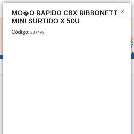
Ingresar a la Tienda
MO�O RAPIDO CBX RIBBONETTE
MINI SURTIDO X 50U
CÓMO COMPRAR
Código
:
287492
QUIÉNES SOMOS
TIENDA MINORISTA
Menú
CONTACTO
Lista vacía