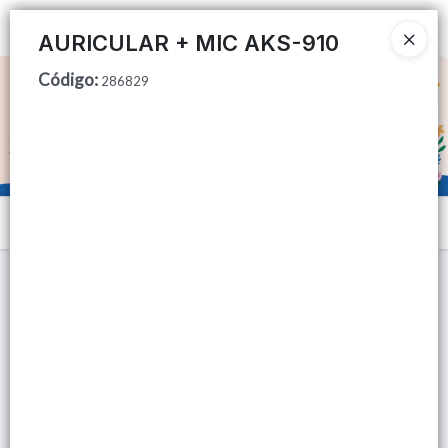
Ingresar a la Tienda
AURICULAR + MIC AKS-910
Código
:
CÓMO COMPRAR
286829
QUIÉNES SOMOS
TIENDA MINORISTA
Menú
CONTACTO
Lista vacía