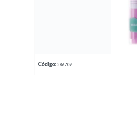
Código
:
286709
Lista vacía