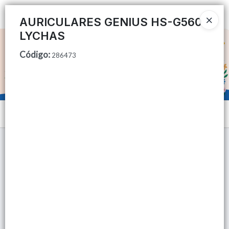
Ingresar a la Tienda
AURICULARES GENIUS HS-G560
LYCHAS
CÓMO COMPRAR
Código
:
286473
QUIÉNES SOMOS
TIENDA MINORISTA
Menú
CONTACTO
Lista vacía