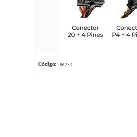
Código
:
286273
Lista vacía