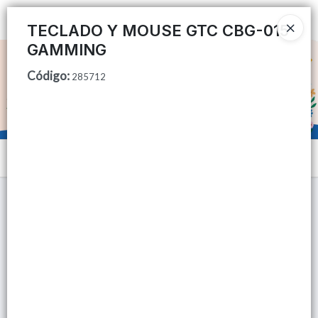
Ingresar a la Tienda
TECLADO Y MOUSE GTC CBG-015
GAMMING
CÓMO COMPRAR
Código
:
285712
QUIÉNES SOMOS
TIENDA MINORISTA
Menú
CONTACTO
Lista vacía